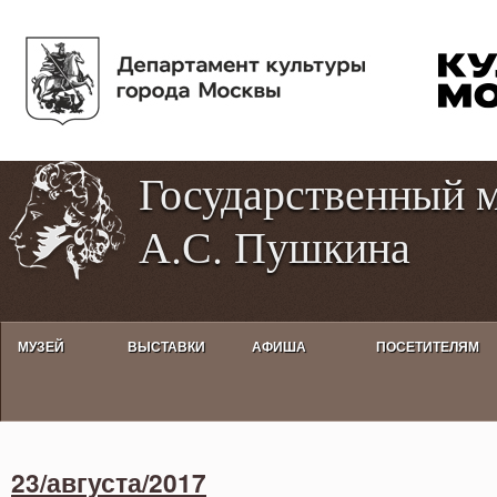
Пе
Tog
ос
hig
со
con
Государственный 
А.С. Пушкина
МУЗЕЙ
ВЫСТАВКИ
АФИША
ПОСЕТИТЕЛЯМ
Activities calendar
23/августа/2017