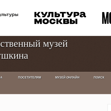
Перейти к
Toggle
основному
high
содержанию
contrast
рственный музей
ушкина
ША
ПОСЕТИТЕЛЯМ
МУЗЕЙ ОНЛАЙН
ПОИСК