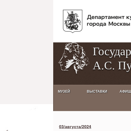
Госуда
А.С. П
МУЗЕЙ
ВЫСТАВКИ
АФИ
Activities calendar
03/августа/2024