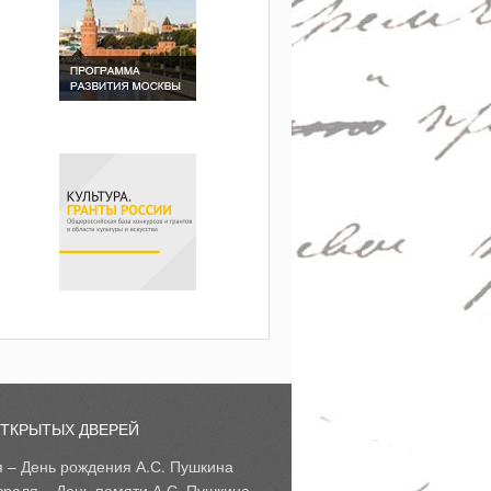
ОТКРЫТЫХ ДВЕРЕЙ
я – День рождения А.С. Пушкина
враля – День памяти А.С. Пушкина