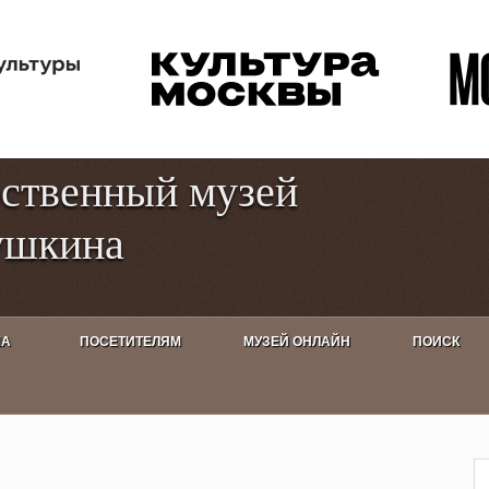
Перейти к
Toggle
основному
high
содержанию
contrast
рственный музей
ушкина
ША
ПОСЕТИТЕЛЯМ
МУЗЕЙ ОНЛАЙН
ПОИСК