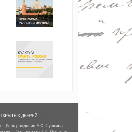
ОТКРЫТЫХ ДВЕРЕЙ
я – День рождения А.С. Пушкина
враля – День памяти А.С. Пушкина