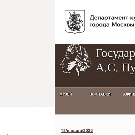
Госуда
А.С. П
МУЗЕЙ
ВЫСТАВКИ
АФИ
Activities calendar
12/января/2025