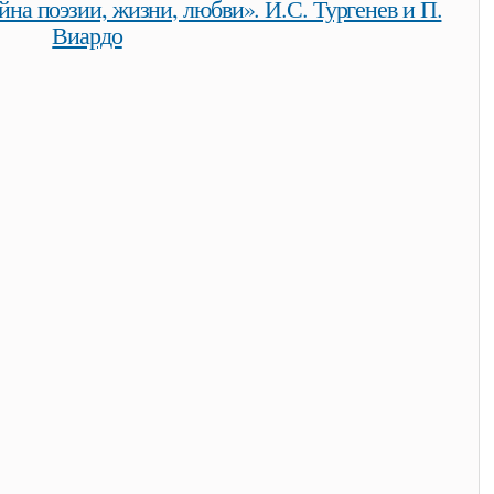
йна поэзии, жизни, любви». И.С. Тургенев и П.
Виардо
айна поэзии, жизни, любви». и.с. тургенев и п. виардо