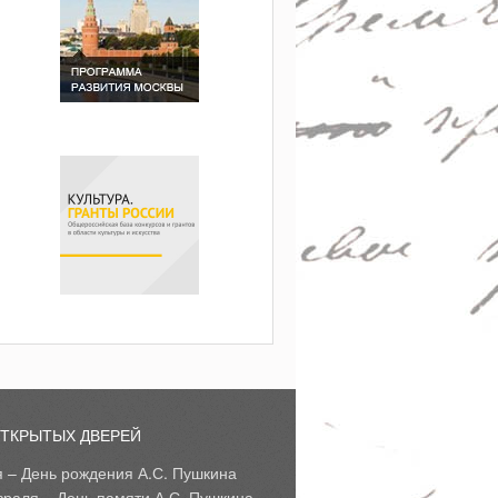
ОТКРЫТЫХ ДВЕРЕЙ
я – День рождения А.С. Пушкина
враля – День памяти А.С. Пушкина