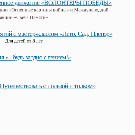
твенное движение «ВОЛОНТЁРЫ ПОБЕДЫ»
кции «Огненные картины войны» и Международной
акции «Свеча Памяти»
ное движение «волонтёры победы»
тий с мастер-классом «Лето. Сад. Пленэр»
Для детей от 8 лет
ий с мастер-классом «лето. сад. пленэр»
я «...будь заодно с гением!»
с гением!»
Путешествовать с пользой и толком»
твовать с пользой и толком»