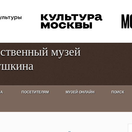
Перейти к
Toggle
основному
high
содержанию
contrast
рственный музей
ушкина
ША
ПОСЕТИТЕЛЯМ
МУЗЕЙ ОНЛАЙН
ПОИСК