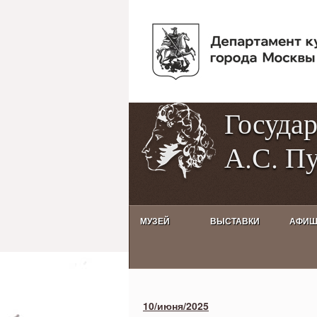
Госуда
А.С. П
МУЗЕЙ
ВЫСТАВКИ
АФИ
Activities calendar
10/июня/2025