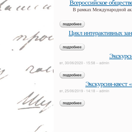
Всероссийское общес
В рамках Международной а
подробнее
о всероссийское обществен
Цикл интерактивных заня
подробнее
о цикл интерактивных занят
Экскурси
вт, 30/06/2020 - 15:58
--
admin
подробнее
о экскурсия «...будь заодно 
Экскурсия-квест «
вт, 25/06/2019 - 14:18
--
admin
подробнее
о экскурсия-квест «путешес