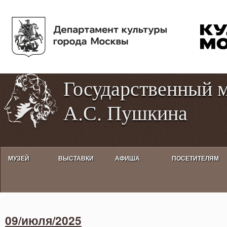
Пе
Tog
ос
hig
со
con
Государственный 
А.С. Пушкина
МУЗЕЙ
ВЫСТАВКИ
АФИША
ПОСЕТИТЕЛЯМ
Activities calendar
09/июля/2025