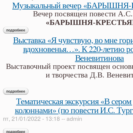
Музыкальный вечер «БАРЫШНЯ
Вечер посвящен повести А.С
«БАРЫШНЯ-КРЕСТЬЯ
подробнее
о музыкальный вечер «барышня-крестьянка»
Выставка «Я чувствую, во мне гор
вдохновенья…». К 220-летию р
Веневитинова
Выставочный проект посвящен основ
и творчества Д.В. Веневи
подробнее
о выставка «я чувствую, во мне горит святое пламя вдохно
Тематическая экскурсия «В сером
колоннами» (по повести И.С. Тур
пт, 21/01/2022 - 13:18
--
admin
подробнее
о тематическая экскурсия «в сером доме с белыми колоннам