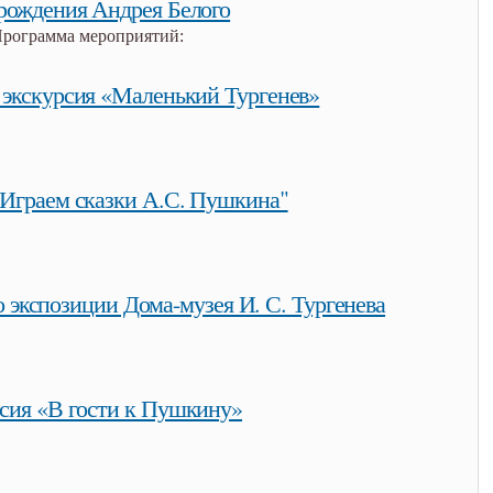
рождения Андрея Белого
рограмма мероприятий:
лого
 экскурсия «Маленький Тургенев»
«маленький тургенев»
"Играем сказки А.С. Пушкина"
а.с. пушкина"
о экспозиции Дома-музея И. С. Тургенева
позиции дома-музея и. с. тургенева
сия «В гости к Пушкину»
ину»