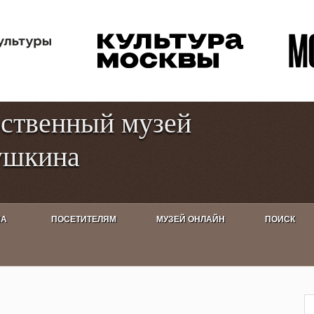
Перейти к
Toggle
основному
high
содержанию
contrast
рственный музей
ушкина
ША
ПОСЕТИТЕЛЯМ
МУЗЕЙ ОНЛАЙН
ПОИСК