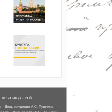
ОТКРЫТЫХ ДВЕРЕЙ
я – День рождения А.С. Пушкина
враля – День памяти А.С. Пушкина