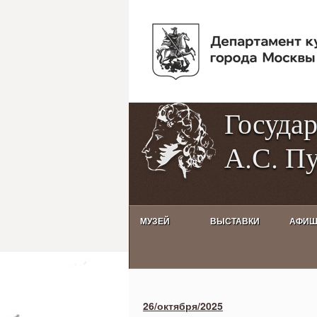
Госуда
А.С. П
МУЗЕЙ
ВЫСТАВКИ
АФИ
Activities calendar
26/октября/2025