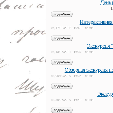
День 
П
подробнее
о день рождения андрея бе
Интерактивная
чт, 17/02/2022 - 10:49
--
admin
подробнее
о интерактивная экскурсия 
Экскурсия 
чт, 13/05/2021 - 16:37
--
admin
подробнее
о экскурсия "играем сказки 
Обзорная экскурсия п
вт, 06/10/2020 - 16:36
--
admin
подробнее
о обзорная экскурсия по экс
Экскур
вт, 30/06/2020 - 16:42
--
admin
подробнее
о экскурсия «в гости к пушк