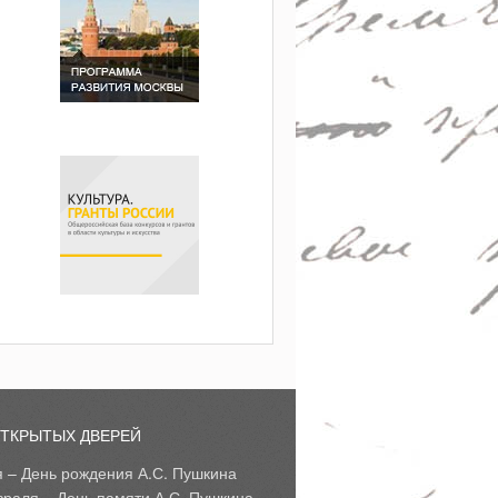
ОТКРЫТЫХ ДВЕРЕЙ
я – День рождения А.С. Пушкина
враля – День памяти А.С. Пушкина