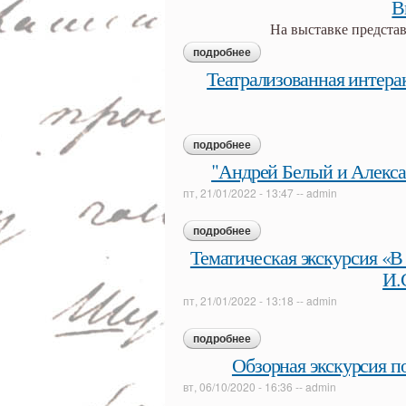
В
На выставке предст
подробнее
о выставка «отблески»
Театрализованная интера
подробнее
о театрализованная интера
"Андрей Белый и Алекса
пт, 21/01/2022 - 13:47
--
admin
подробнее
о "андрей белый и александ
Тематическая экскурсия «В
И.
пт, 21/01/2022 - 13:18
--
admin
подробнее
о тематическая экскурсия «
«муму»)
Обзорная экскурсия п
вт, 06/10/2020 - 16:36
--
admin