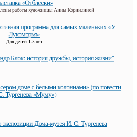
ыставка «Отблески»
авлены работы художницы Анны Корнилиной
ктивная программа для самых маленьких «У
Лукоморья»
Для детей 1-3 лет
ктивная программа для самых маленьких «у лукоморья»
ндр Блок: история дружбы, история жизни"
р блок: история дружбы, история жизни"
 сером доме с белыми колоннами» (по повести
С. Тургенева «Муму»)
в сером доме с белыми колоннами» (по повести и.с. тургенева
о экспозиции Дома-музея И. С. Тургенева