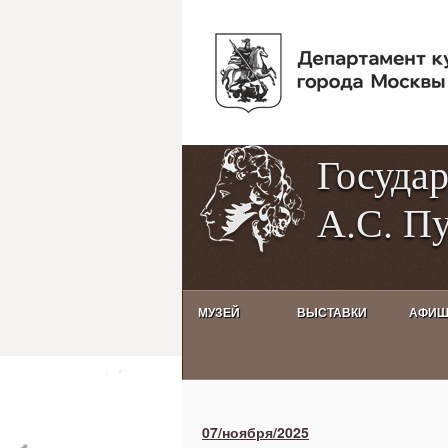
Госуда
А.С. П
МУЗЕЙ
ВЫСТАВКИ
АФИ
Activities calendar
07/ноября/2025