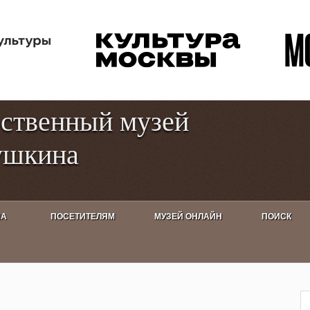
Перейти к
Toggle
основному
high
содержанию
contrast
рственный музей
ушкина
ША
ПОСЕТИТЕЛЯМ
МУЗЕЙ ОНЛАЙН
ПОИСК