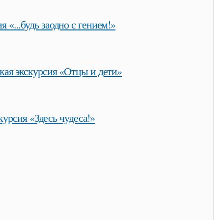
позиции дома-музея и. с. тургенева
я «...будь заодно с гением!»
с гением!»
кая экскурсия «Отцы и дети»
отцы и дети»
курсия «Здесь чудеса!»
»