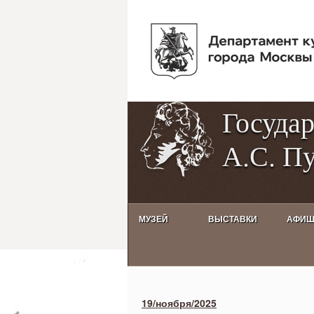
Госуда
А.С. П
МУЗЕЙ
ВЫСТАВКИ
АФИ
Activities calendar
19/ноября/2025