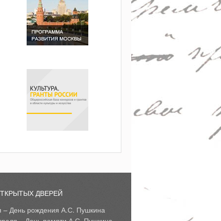
ОТКРЫТЫХ ДВЕРЕЙ
я – День рождения А.С. Пушкина
враля – День памяти А.С. Пушкина