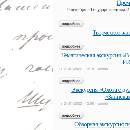
Прем
9 декабря в Государственном 
подробнее
о премия имени и.е. забелин
Творческое за
подробнее
о творческое занятие «сле
Тематическая экскурсия «В
И.
пт, 21/01/2022 - 13:18
--
admin
подробнее
о тематическая экскурсия «
«муму»)
Экскурсия «Охота с руж
«Записках
пт, 21/01/2022 - 13:08
--
admin
подробнее
о экскурсия «охота с ружьем
тургенева)»
Обзорная экскурсия п