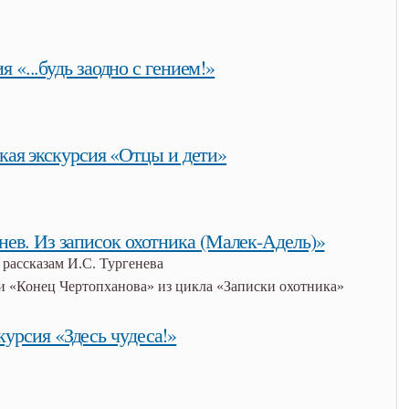
позиции дома-музея и. с. тургенева
я «...будь заодно с гением!»
с гением!»
кая экскурсия «Отцы и дети»
отцы и дети»
нев. Из записок охотника (Малек-Адель)»
 рассказам И.С. Тургенева
 «Конец Чертопханова» из цикла «Записки охотника»
 из записок охотника (малек-адель)»
курсия «Здесь чудеса!»
»