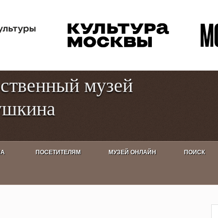
Перейти к
Toggle
основному
high
содержанию
contrast
рственный музей
ушкина
ША
ПОСЕТИТЕЛЯМ
МУЗЕЙ ОНЛАЙН
ПОИСК