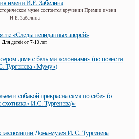
ия имени И.Е. Забелина
Историческом музее состоится вручении Премии имени
И.Е. Забелина
а
нятие «Следы невиданных зверей»
Для детей от 7-10 лет
ды невиданных зверей»
 сером доме с белыми колоннами» (по повести
С. Тургенева «Муму»)
в сером доме с белыми колоннами» (по повести и.с. тургенева
ьем и собакой прекрасна сама по себе» (о
 охотника» И.С. Тургенева)»
 и собакой прекрасна сама по себе» (о «записках охотника» и.с.
о экспозиции Дома-музея И. С. Тургенева