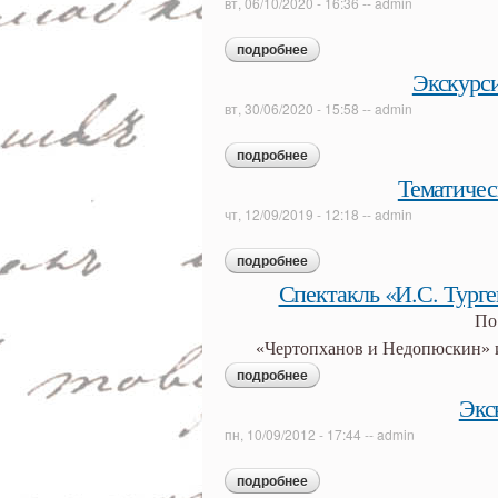
вт, 06/10/2020 - 16:36
--
admin
подробнее
о обзорная экскурсия по экс
Экскурси
вт, 30/06/2020 - 15:58
--
admin
подробнее
о экскурсия «...будь заодно 
Тематичес
чт, 12/09/2019 - 12:18
--
admin
подробнее
о тематическая экскурсия «
Спектакль «И.С. Турге
По
«Чертопханов и Недопюскин» и
подробнее
о спектакль «и.с. тургенев.
Экс
пн, 10/09/2012 - 17:44
--
admin
подробнее
о экскурсия «здесь чудеса!