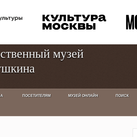
Перейти к
Toggle
основному
high
содержанию
contrast
рственный музей
ушкина
ША
ПОСЕТИТЕЛЯМ
МУЗЕЙ ОНЛАЙН
ПОИСК