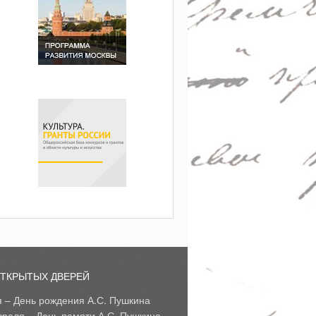
ОТКРЫТЫХ ДВЕРЕЙ
я – День рождения А.С. Пушкина
враля – День памяти А.С. Пушкина