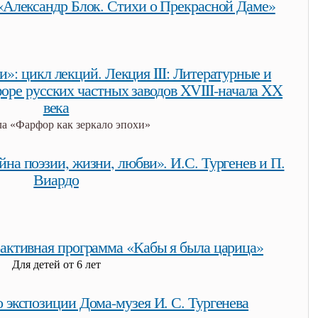
«Александр Блок. Стихи о Прекрасной Даме»
«александр блок. стихи о прекрасной даме»
и»: цикл лекций. Лекция III: Литературные и
оре русских частных заводов XVIII-начала XX
века
а «Фарфор как зеркало эпохи»
и»: цикл лекций. лекция iii: литературные и театральные сюжеты в
водов xviii-начала xx века
йна поэзии, жизни, любви». И.С. Тургенев и П.
Виардо
айна поэзии, жизни, любви». и.с. тургенев и п. виардо
активная программа «Кабы я была царица»
Для детей от 6 лет
тивная программа «кабы я была царица»
о экспозиции Дома-музея И. С. Тургенева