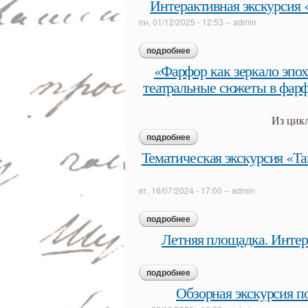
Интерактивная экскурсия 
пн, 01/12/2025 - 12:53
--
admin
подробнее
о интерактивная экскурсия 
«Фарфор как зеркало эпох
театральные сюжеты в фарф
Из цикл
подробнее
о «фарфор как зеркало эпох
фарфоре русских частных за
Тематическая экскурсия «Та
вт, 16/07/2024 - 17:00
--
admin
подробнее
о тематическая экскурсия «т
Летняя площадка. Интер
подробнее
о летняя площадка. интерак
Обзорная экскурсия п