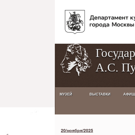
Госуда
А.С. П
МУЗЕЙ
ВЫСТАВКИ
АФИ
Activities calendar
20/ноября/2025