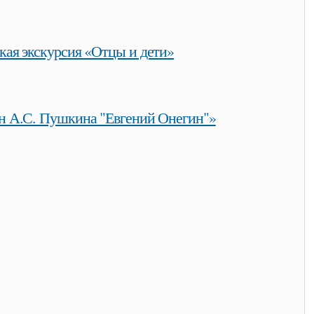
позиции дома-музея и. с. тургенева
кая экскурсия «Отцы и дети»
отцы и дети»
н А.С. Пушкина "Евгений Онегин"»
кина "евгений онегин"»