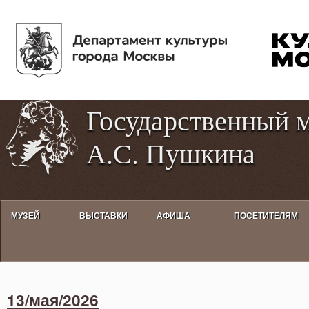
Пе
Tog
ос
hig
со
con
Государственный 
А.С. Пушкина
МУЗЕЙ
ВЫСТАВКИ
АФИША
ПОСЕТИТЕЛЯМ
Activities calendar
13/мая/2026