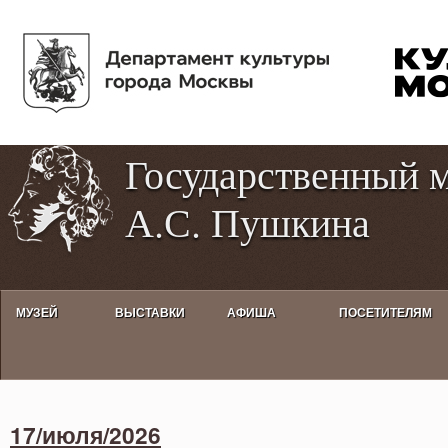
Пе
Tog
ос
hig
со
con
Государственный 
А.С. Пушкина
МУЗЕЙ
ВЫСТАВКИ
АФИША
ПОСЕТИТЕЛЯМ
Activities calendar
17/июля/2026