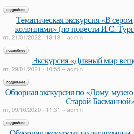
подробнее
о экскурсия «андрей белый: эпоха в зеркале судьбы»
Тематическая экскурсия «В сером
колоннами» (по повести И.С. Тур
пт, 21/01/2022 - 13:18
--
admin
подробнее
о тематическая экскурсия «в сером доме с белыми колоннам
Экскурсия «Дивный мир веще
пт, 29/01/2021 - 10:55
--
admin
подробнее
о экскурсия «дивный мир вещей и слов»
Обзорная экскурсия по «Дому-музею
Старой Басманной
пт, 09/10/2020 - 11:31
--
admin
подробнее
о обзорная экскурсия по «дому-музею в. л. пушкина на ста
Обзорная экскурсия по экспозиции 