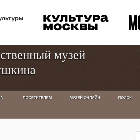
Перейти к
Toggle
основному
high
содержанию
contrast
рственный музей
ушкина
ША
ПОСЕТИТЕЛЯМ
МУЗЕЙ ОНЛАЙН
ПОИСК