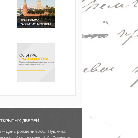
ОТКРЫТЫХ ДВЕРЕЙ
я – День рождения А.С. Пушкина
враля – День памяти А.С. Пушкина