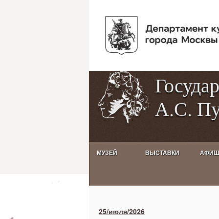
Госуда
А.С. П
МУЗЕЙ
ВЫСТАВКИ
АФИ
Activities calendar
25/июля/2026