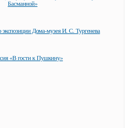
Басманной»
ому-музею в. л. пушкина на старой басманной»
о экспозиции Дома-музея И. С. Тургенева
позиции дома-музея и. с. тургенева
сия «В гости к Пушкину»
ину»