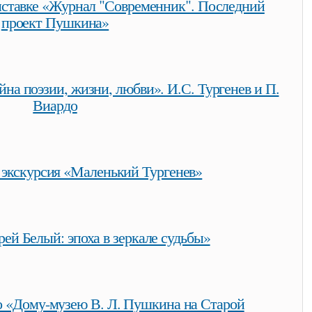
ыставке «Журнал "Современник". Последний
проект Пушкина»
ставке «журнал "современник". последний проект пушкина»
йна поэзии, жизни, любви». И.С. Тургенев и П.
Виардо
айна поэзии, жизни, любви». и.с. тургенев и п. виардо
 экскурсия «Маленький Тургенев»
«маленький тургенев»
ей Белый: эпоха в зеркале судьбы»
 эпоха в зеркале судьбы»
о «Дому-музею В. Л. Пушкина на Старой