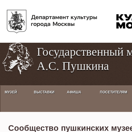
Пе
Tog
ос
hig
со
con
Государственный 
А.С. Пушкина
МУЗЕЙ
ВЫСТАВКИ
АФИША
ПОСЕТИТЕЛЯМ
Сообщество пушкинских музее