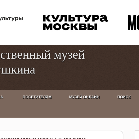
Перейти к
Toggle
основному
high
содержанию
contrast
рственный музей
ушкина
ША
ПОСЕТИТЕЛЯМ
МУЗЕЙ ОНЛАЙН
ПОИСК