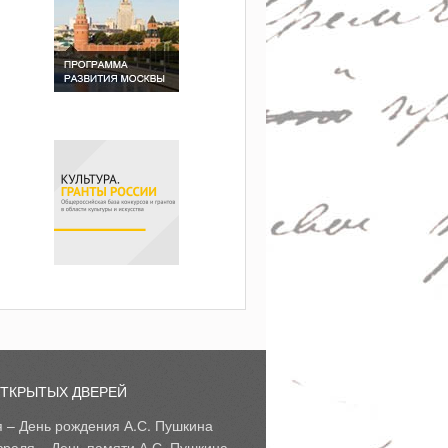
ОТКРЫТЫХ ДВЕРЕЙ
я – День рождения А.С. Пушкина
враля – День памяти А.С. Пушкина