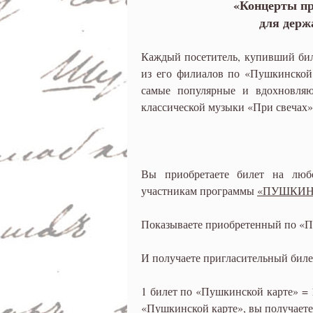
«Концерты пр
для держ
Каждый посетитель, купивший бил
из его филиалов по «Пушкинской 
самые популярные и вдохновля
классической музыки «При свечах»
Вы приобретаете билет на лю
участникам программы
«ПУШКИН
Показываете приобретенный по «П
И получаете пригласительный биле
1 билет по «Пушкинской карте» = 
«Пушкинской карте», вы получаете