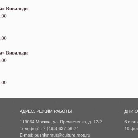
да» Вивальди
:00
:00
да» Вивальди
:00
:00
АДРЕС, РЕЖИМ РАБОТЫ
ДНИ 
119034 Москва, ул. Пречистенка, д. 12/2
6 июн
Телефон: +7 (495) 637-56-74
10 фе
E-mail: pushkinmus@culture.mos.ru