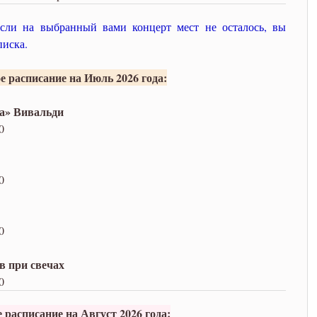
Если на выбранный вами концерт мест не осталось, вы
писка.
е расписание на Июль 2026 года:
да» Вивальди
0
0
0
в при свечах
0
 расписание на Август 2026 года: