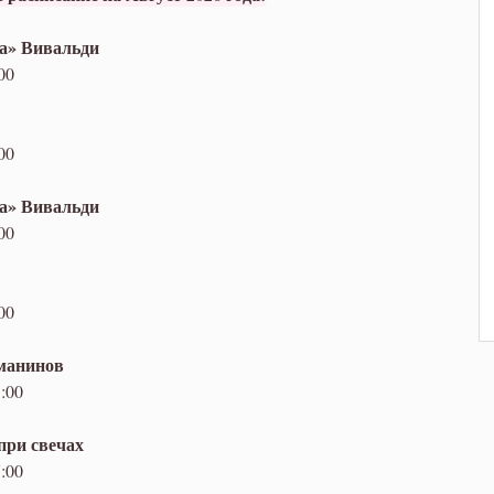
да» Вивальди
00
00
да» Вивальди
00
00
хманинов
:00
при свечах
:00