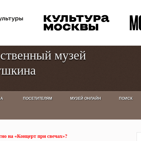
Перейти к
Toggle
основному
high
содержанию
contrast
рственный музей
ушкина
ША
ПОСЕТИТЕЛЯМ
МУЗЕЙ ОНЛАЙН
ПОИСК
нцерт при свечах»? Можно по
но на «Концерт при свечах»?