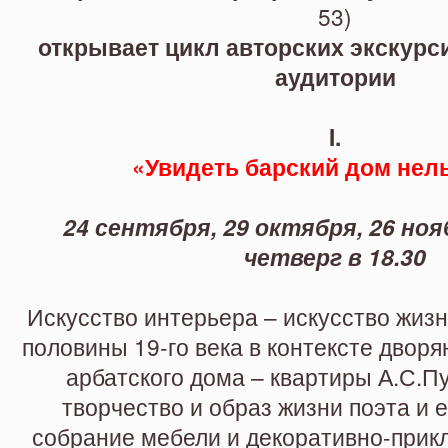
дом нельзя ли?» и «Что за тузы
53)
открывает цикл авторских экскурс
аудитории
I.
«Увидеть барский дом нел
24 сентября, 29 октября, 26 ноя
четверг в 18.30
Искусство интерьера – искусство жизн
половины 19-го века в контексте дворя
арбатского дома – квартиры А.С.П
творчество и образ жизни поэта и 
собрание мебели и декоративно-прикл