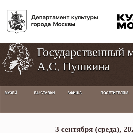
Пе
Tog
ос
hig
со
con
Государственный 
А.С. Пушкина
МУЗЕЙ
ВЫСТАВКИ
АФИША
ПОСЕТИТЕЛЯМ
ДЕНЬ ПАМЯТИ И.С. ТУРГЕНЕ
3 сентября (среда), 20