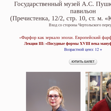
Лекция III: «Посудные формы X
Государственный музей А.С. Пуш
павильон
(Пречистенка, 12/2,
стр. 10,
ст. м. 
Вход со стороны Чертольского пере
«Фарфор как зеркало эпохи. Европейский фарф
Лекция III: «Посудные формы XVIII века ман
Возрастной ценз: 12 +