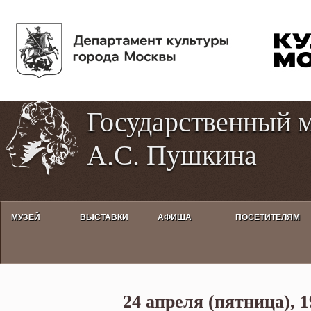
Пе
Tog
ос
hig
со
con
Государственный 
А.С. Пушкина
МУЗЕЙ
ВЫСТАВКИ
АФИША
ПОСЕТИТЕЛЯМ
«Фарфор как зеркало эпохи. Ев
24 апреля (пятница), 1