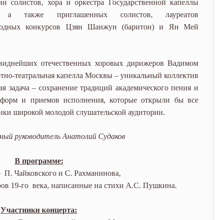
ии солистов, хора и оркестра Государственной капеллы
 а также приглашенных солистов, лауреатов
родных конкурсов Цзян Шанжун (баритон) и Ян Мей
 виднейших отечественных хоровых дирижеров Вадимом
тно-театральная капелла Москвы – уникальный коллектив
кая задача – сохранение традиций академического пения и
 форм и приемов исполнения, которые открыли бы все
сики широкой молодой слушательской аудитории.
ый руководитель Анатолий Судаков
В программе:
р П. Чайковского и С. Рахманинова,
ов 19-го века, написанные на стихи А.С. Пушкина.
Участники концерта: