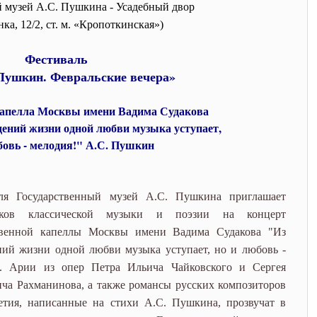
но и любовь - мелодия!" А.С.
 музей А.С. Пушкина - Усадебный двор
ка, 12/2, ст. м. «Кропоткинская»)
твенная капелла Москвы
дакова
Фестиваль
Пушкин. Февральские вечера»
капелла Москвы имени Вадима Судакова
ений жизни одной любви музыка уступает,
бовь - мелодия!" А.С. Пушкин
ля Государственный музей А.С. Пушкина приглашает
иков классической музыки и поэзии на концерт
твенной капеллы Москвы имени Вадима Судакова "Из
ний жизни одной любви музыка уступает, но и любовь -
". Арии из опер Петра Ильича Чайковского и Сергея
ча Рахманинова, а также романсы русских композиторов
етия, написанные на стихи А.С. Пушкина, прозвучат в