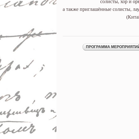
солисты, хор и о
а также приглашённые солисты, л
(Кита