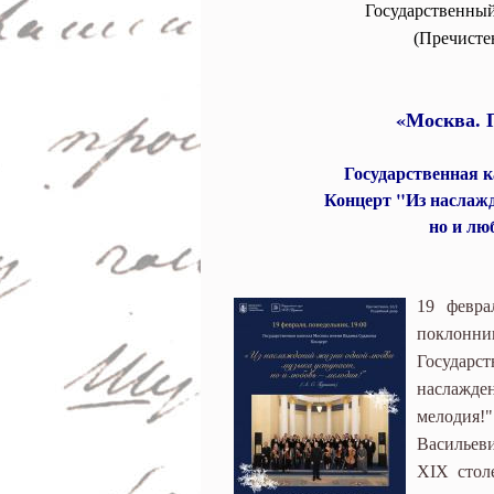
музыка уступает, 
Государственный
(Пречистен
Пушкин. Государс
имени Вадима Су
«Москва. 
Государственная 
Концерт "Из наслажд
но и лю
19 февра
поклонн
Государс
наслажде
мелодия!
Васильеви
XIX стол