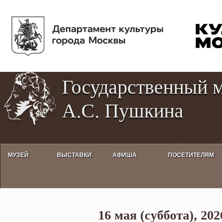
Пе
Tog
ос
hig
со
con
Государственный 
А.С. Пушкина
МУЗЕЙ
ВЫСТАВКИ
АФИША
ПОСЕТИТЕЛЯМ
КВЕСТ «Здесь когда-то Пушки
16 мая (суббота), 202