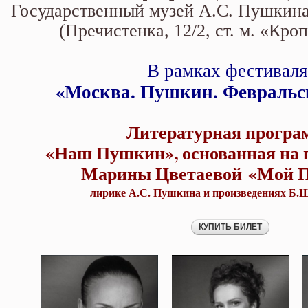
произведении Марины Цветаево
Государственный музей А.С. Пушкин
Пушкина и произведениях Б.Ш.
(Пречистенка, 12/2, ст. м. «Кро
В рамках фестивал
«Москва. Пушкин. Февральс
Литературная програ
«Наш Пушкин», основанная на 
Марины Цветаевой «Мой 
лирике А.С. Пушкина и произведениях Б.