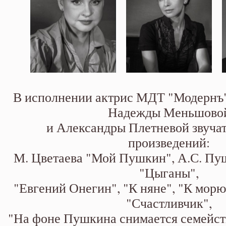
В исполнении актрис МДТ "Модернъ
Надежды Меньшово
и Александры Плетневой звучат
произведений:
М. Цветаева "Мой Пушкин", А.С. Пу
"Цыганы",
"Евгений Онегин", "К няне", "К мор
"Счастливчик",
"На фоне Пушкина снимается семейств