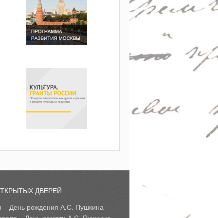
ОТКРЫТЫХ ДВЕРЕЙ
я – День рождения А.С. Пушкина
враля – День памяти А.С. Пушкина