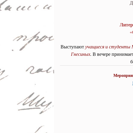
к искусству»
Д
Литер
«
Выступают
учащиеся и студенты 
Гнесиных
.
В вечере принимает
б
Мероприят