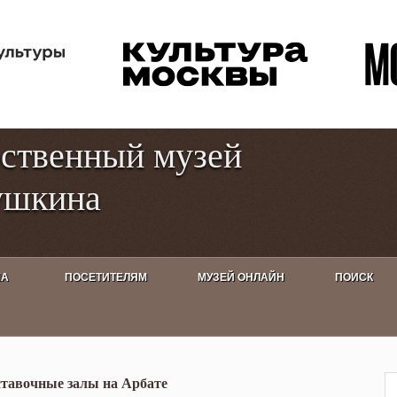
Перейти к
Toggle
основному
high
содержанию
contrast
рственный музей
ушкина
ША
ПОСЕТИТЕЛЯМ
МУЗЕЙ ОНЛАЙН
ПОИСК
осами и заданиями для детей
тавочные залы на Арбате