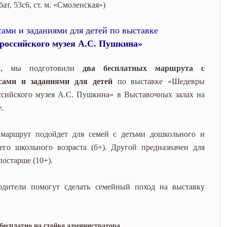
евры Всероссийского музея
бат, 53с6, ст. м. «Смоленская»)
ами и заданиями для детей по выставке
оссийского музея А.С. Пушкина»
ья, мы подготовили
два бесплатных маршрута с
сами и заданиями для детей
по выставке «Шедевры
ссийского музея А.С. Пушкина» в Выставочных залах на
.
маршрут подойдет для семей с детьми дошкольного и
его школьного возраста (6+). Другой предназначен для
постарше (10+).
одители помогут сделать семейный поход на выставку
есплатно на стойке администратора.