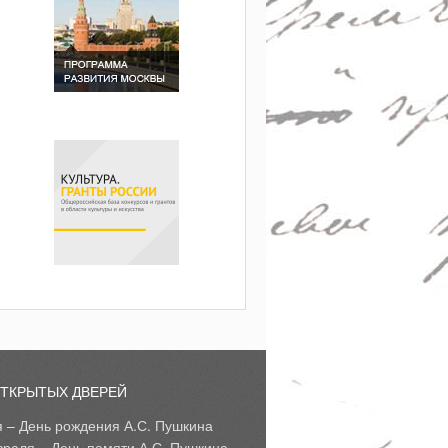
ОТКРЫТЫХ ДВЕРЕЙ
я – День рождения А.С. Пушкина
враля – День памяти А.С. Пушкина