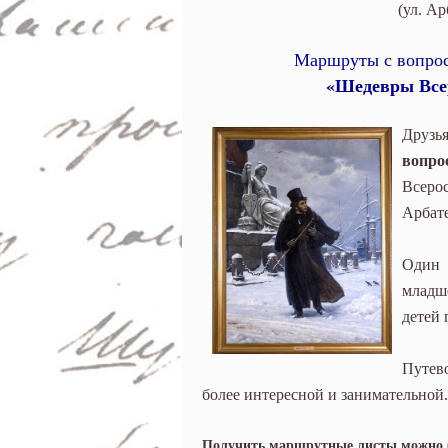
по выставке «Шед
(ул. Ар
А.С. Пушкина»
Маршруты с вопрос
«Шедевры Всер
Друз
вопро
Всеро
Арбате
Один 
младш
детей 
Путев
более интересной и занимательной.
Получить маршрутные листы можно б