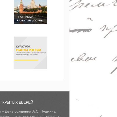
ОТКРЫТЫХ ДВЕРЕЙ
я – День рождения А.С. Пушкина
враля – День памяти А.С. Пушкина