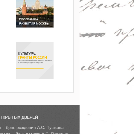
ОТКРЫТЫХ ДВЕРЕЙ
я – День рождения А.С. Пушкина
враля – День памяти А.С. Пушкина