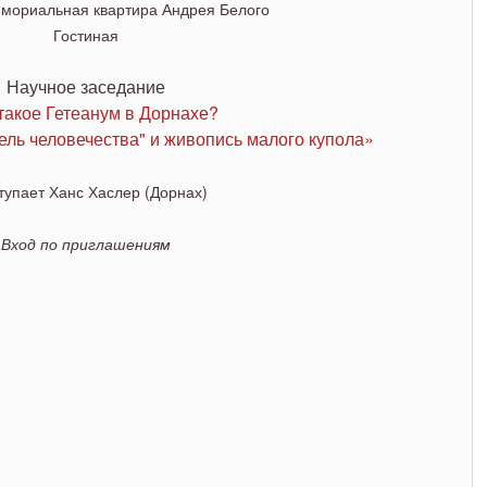
ура "Представитель
емориальная квартира Андрея Белого
Гостиная
живопись малого купола».
Научное заседание
такое Гетеанум в Дорнахе?
ель человечества" и живопись малого купола»
упает Ханс Хаслер (Дорнах)
Вход по приглашениям