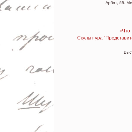
Дорнахе? Скульпт
Арбат, 55. М
человечества" и 
«Что 
Скульптура "Представит
Выст