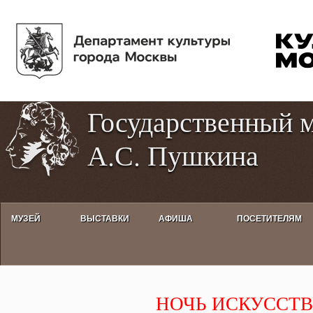
Пе
Tog
ос
hig
со
con
Государственный 
А.С. Пушкина
МУЗЕЙ
ВЫСТАВКИ
АФИША
ПОСЕТИТЕЛЯМ
НОЧЬ ИСКУССТВ в Государстве
НОЧЬ ИСКУССТВ