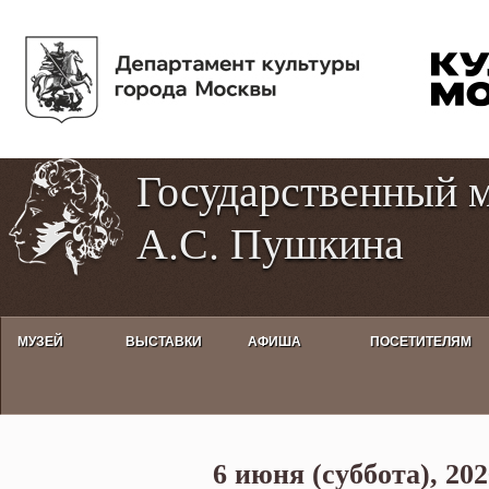
Пе
Tog
ос
hig
со
con
Государственный 
А.С. Пушкина
МУЗЕЙ
ВЫСТАВКИ
АФИША
ПОСЕТИТЕЛЯМ
Обзорная экскурсия по «Дому-м
6 июня (суббота), 202