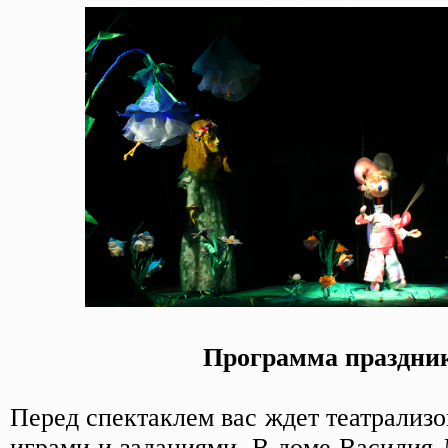
Программа праздни
Перед спектаклем вас ждет театрализо
играми и заданиями. В доме Василия