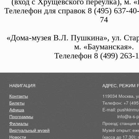
(вход с Хрущевского переулка), м.
«
Телелефон для справок 8 (495) 637-40-
74
«Дома-музея В.Л. Пушкина», ул. Стар
м. «Бауманская».
Телелефон 8 (499) 263-1
НАВИГАЦИЯ
АДРЕС, РЕЖИМ 
Контакты
119034 Москва, ул
Билеты
Телефон: +7 (495
Афиша
E-mail: pushkinmu
Программы
            info@a-
Филиалы
Проезд: станция 
Виртуальный музей
Музей открыт: еж
Новости
(касса до 17.30);