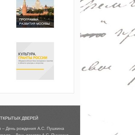
ОТКРЫТЫХ ДВЕРЕЙ
я – День рождения А.С. Пушкина
враля – День памяти А.С. Пушкина