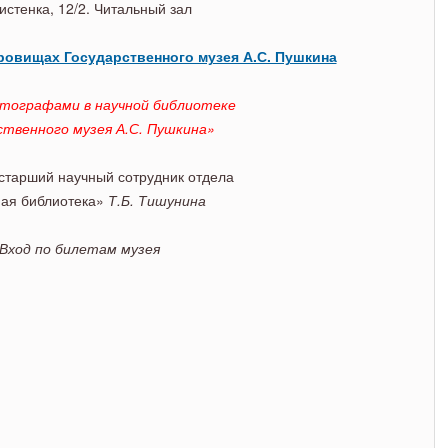
 музея А.С. Пушкина.
истенка, 12/2. Читальный зал
ровищах Государственного музея А.С. Пушкина
втографами в научной библиотеке
ственного музея А.С. Пушкина»
старший научный сотрудник отдела
ая библиотека»
Т.Б. Тишунина
Вход по билетам музея