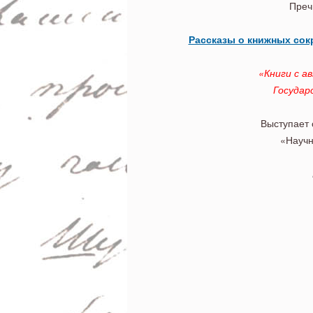
Государственного
Преч
Рассказы о книжных сок
«Книги с а
Государ
Выступает 
«Научн