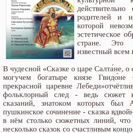
действительно 
родителей и и
которой невозм
эстетическое об
стране. Это 
известный всем 
В чудесной «Сказке о царе Салта́не, о
могучем богатыре князе Гвидо́не 
прекрасной царевне Лебеди»отчётли
фольклорный след - ведь сюжет 
сказаний, знатоком которых был
пушкинское сочинение - сказка вдвойн
в нём столько сюжетных линий, что
несколько сказок со счастливым концо