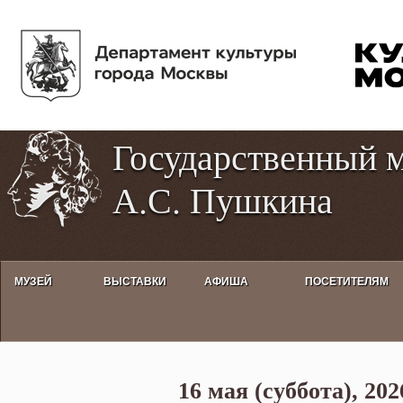
Пе
Tog
ос
hig
со
con
Государственный 
А.С. Пушкина
МУЗЕЙ
ВЫСТАВКИ
АФИША
ПОСЕТИТЕЛЯМ
Звездная экскурсия «Экспозиция
16 мая (суббота), 202