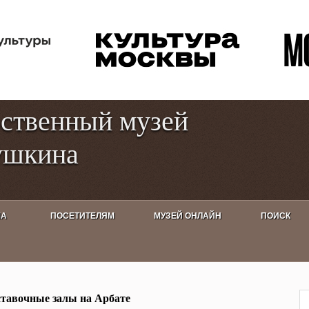
Перейти к
Toggle
основному
high
содержанию
contrast
рственный музей
ушкина
ША
ПОСЕТИТЕЛЯМ
МУЗЕЙ ОНЛАЙН
ПОИСК
 лет в России». Чжи Лун.
тавочные залы на Арбате