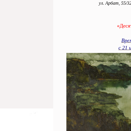
ул. Арбат, 55/3
«Деся
Вре
с 21 