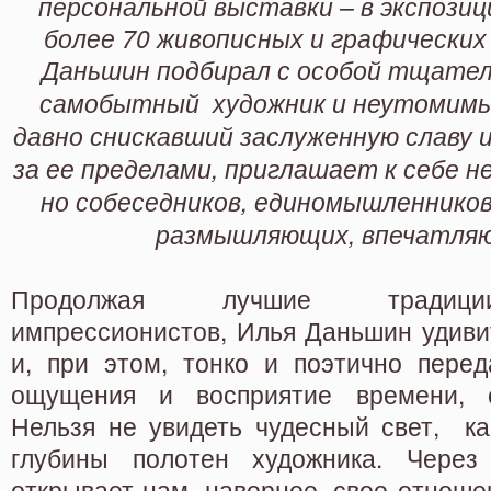
персональной выставки – в экспози
более 70 живописных и графических
Даньшин подбирал с особой тщате
самобытный художник и неутомимы
давно снискавший заслуженную славу и 
за ее пределами, приглашает к себе н
но собеседников, единомышленников
размышляющих, впечатля
Продолжая лучшие традици
импрессионистов, Илья Даньшин удивит
и, при этом, тонко и поэтично перед
ощущения и восприятие времени, с
Нельзя не увидеть чудесный свет, ка
глубины полотен художника. Через
открывает нам, наверное, свое отноше