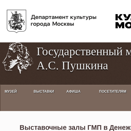
Пе
Tog
ос
hig
со
con
Государственный 
А.С. Пушкина
МУЗЕЙ
ВЫСТАВКИ
АФИША
ПОСЕТИТЕЛЯМ
Выставка «Илья Даньшин «ТЕЧ
Выставочные залы ГМП в Денеж