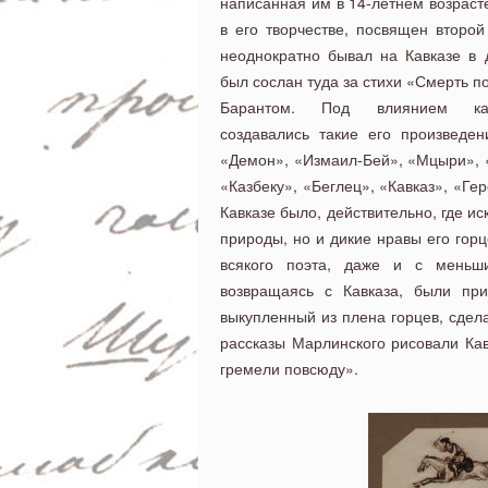
написанная им в 14-летнем возрасте
в его творчестве, посвящен второй
неоднократно бывал на Кавказе в д
был сослан туда за стихи «Смерть поэ
Барантом. Под влиянием кавк
создавались такие его произведен
«Демон», «Измаил-Бей», «Мцыри», 
«Казбеку», «Беглец», «Кавказ», «Ге
Кавказе было, действительно, где ис
природы, но и дикие нравы его горц
всякого поэта, даже и с меньш
возвращаясь с Кавказа, были при
выкупленный из плена горцев, сде
рассказы Марлинского рисовали Ка
гремели повсюду».