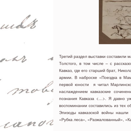
Третий раздел выставки составили м
Толстого, в том числе – с расска
Кавказ, где его старший брат, Нико
армии. В наброске «Поездка в Мам
первой юности я читал Марлинског
наслаждением кавказские сочинен
познания Кавказа <…>. Я давно у
воспоминании составились из тех о
Эпизоды кавказской войны нашли о
«Рубка леса», «Разжалованный», «К