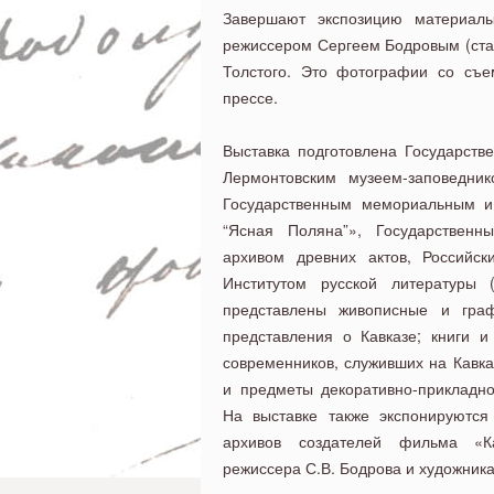
Завершают экспозицию материалы
режиссером Сергеем Бодровым (ста
Толстого. Это фотографии со съе
прессе.
Выставка подготовлена Государств
Лермонтовским музеем-заповедник
Государственным мемориальным и 
“Ясная Поляна”», Государственн
архивом древних актов, Российск
Институтом русской литературы
представлены живописные и гра
представления о Кавказе; книги и
современников, служивших на Кавк
и предметы декоративно-прикладног
На выставке также экспонируются
архивов создателей фильма «К
режиссера С.В. Бодрова и художника