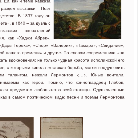
. Ей, как и теме Кавказа
 раздел выставки. Поэт
етстве. В 1837 году он
та», в 1840 – за дуэль с
азских впечатлений
ия, как «Хаджи Абрек»,
«Дары Терека», «Спор», «Валерик», «Тамара», «Свидание»,
рой нашего времени» и другие. По словам современника «на
кать вдохновения: не только чудная красота исполинской его
ев, с которыми кипела жестокая борьба, могли воодушевить
им талантом, нежели Лермонтов <…>. Юные воители,
нимаемы как герои. Помню, что конногвардеец Глебов,
лался предметом любопытства всей столицы. Одушевленные
вказ в самом поэтическом виде; песни и поэмы Лермонтова