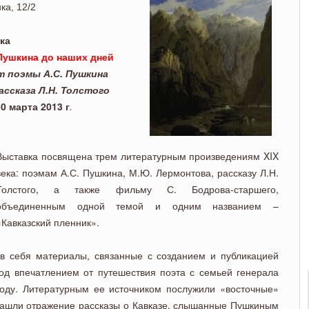
 дней. До 10 марта.
ка, 12/2
ка
ушкина до наших дней
т поэмы А.С. Пушкина
ассказа Л.Н. Толстого
10 марта 2013 г
.
Выставка посвящена трем литературным произведениям XIX
века: поэмам А.С. Пушкина, М.Ю. Лермонтова, рассказу Л.Н.
Толстого, а также фильму С. Бодрова-старшего,
объединенным одной темой и одним названием –
«Кавказский пленник».
 в себя материалы, связанные с созданием и публикацией
од впечатлением от путешествия поэта с семьей генерала
 году. Литературным ее источником послужили «восточные»
 нашли отражение рассказы о Кавказе, слышанные Пушкиным