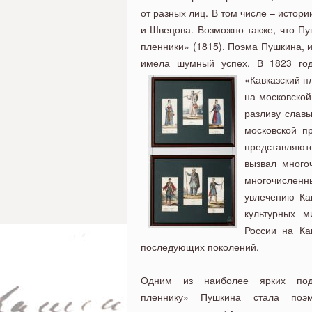
от разных лиц. В том числе – истор
и Швецова. Возможно также, что Пу
пленники» (1815). Поэма Пушкина, и
имела шумный успех. В 1823 год
«Кавказский п
на московской
разливу слав
московской п
представляютс
вызвал много
многочислен
увлечению Кав
культурных м
России на Ка
последующих поколений.
Одним из наиболее ярких подр
пленнику» Пушкина стала поэ