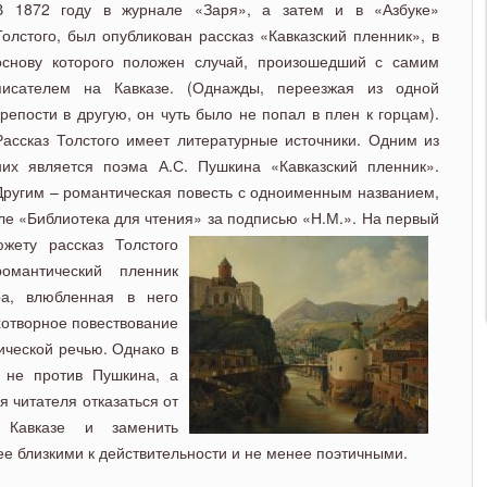
В 1872 году в журнале «Заря», а затем и в «Азбуке»
Толстого, был опубликован рассказ «Кавказский пленник», в
основу которого положен случай, произошедший с самим
писателем на Кавказе. (Однажды, переезжая из одной
крепости в другую, он чуть было не попал в плен к горцам).
Рассказ Толстого имеет литературные источники. Одним из
них является поэма А.С. Пушкина «Кавказский пленник».
Другим – романтическая повесть с одноименным названием,
ле «Библиотека для чтения» за подписью «Н.М.». На первый
жету рассказ Толстого
омантический пленник
а, влюбленная в него
ихотворное повествование
ической речью. Однако в
 не против Пушкина, а
я читателя отказаться от
 Кавказе и заменить
е близкими к действительности и не менее поэтичными.