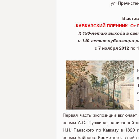
Пушкина до наших
ул. Пречистен
Выстав
КАВКАЗСКИЙ ПЛЕННИК. От П
К 190-летию выхода в све
и 140-летию публикации р
с 7 ноября 2012 по 
Первая часть экспозиции включает
поэмы А.С. Пушкина, написанной п
Н.Н. Раевского по Кавказу в 1820
поэмы Байрона. Кроме того, в ней