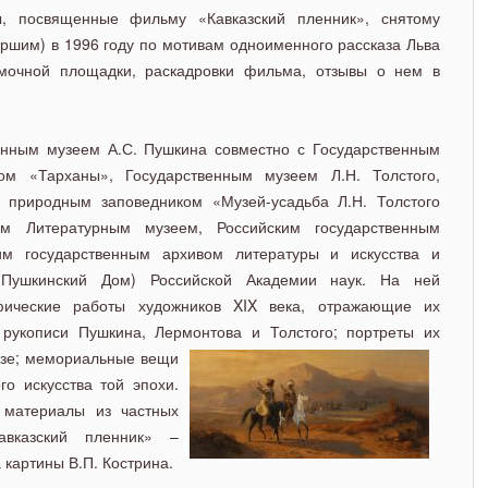
, посвященные фильму «Кавказский пленник», снятому
ршим) в 1996 году по мотивам одноименного рассказа Льва
мочной площадки, раскадровки фильма, отзывы о нем в
енным музеем А.С. Пушкина совместно с Государственным
ом «Тарханы», Государственным музеем Л.Н. Толстого,
природным заповедником «Музей-усадьба Л.Н. Толстого
ым Литературным музеем, Российским государственным
им государственным архивом литературы и искусства и
 (Пушкинский Дом) Российской Академии наук. На ней
фические работы художников XIX века, отражающие их
 рукописи Пушкина, Лермонтова и Толстого; портреты их
азе;
мемориальные вещи
о искусства той эпохи.
 материалы из частных
авказский пленник» –
 картины В.П. Кострина.