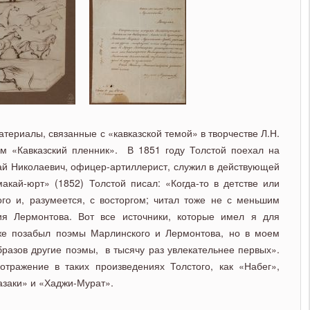
атериалы, связанные с «кавказской темой» в творчестве Л.Н.
зом «Кавказский пленник». В 1851 году Толстой поехал на
лай Николаевич, офицер-артиллерист, служил в действующей
акай-юрт» (1852) Толстой писал: «Когда-то в детстве или
о и, разумеется, с восторгом; читал тоже не с меньшим
ия Лермонтова. Вот все источники, которые имел я для
же позабыл поэмы Марлинского и Лермонтова, но в моем
бразов другие поэмы, в тысячу раз увлекательнее первых».
тражение в таких произведениях Толстого, как «Набег»,
азаки» и «Хаджи-Мурат».