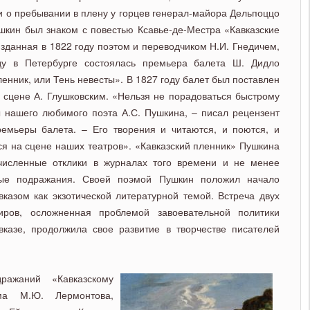
ии о пребывании в плену у горцев генерал-майора Дельпоццо
шкин был знаком с повестью Ксавье-де-Местра «Кавказские
зданная в 1822 году поэтом и переводчиком Н.И. Гнедичем,
у в Петербурге состоялась премьера балета Ш. Дидло
ленник, или Тень
невесты». В 1827 году балет был поставлен
 сцене А. Глушковским. «Нельзя не порадоваться быстрому
ы нашего любимого поэта А.С. Пушкина, – писал рецензент
ремьеры балета. – Его творения и читаются, и поются, и
я на сцене наших театров». «Кавказский пленник» Пушкина
численные отклики в журналах того времени и не менее
ные подражания. Своей поэмой Пушкин положил начало
казом как экзотической литературной темой. Встреча двух
иров, осложненная проблемой завоевательной политики
вказе, продолжила свое развитие в творчестве писателей
ажаний «Кавказскому
ма М.Ю. Лермонтова,