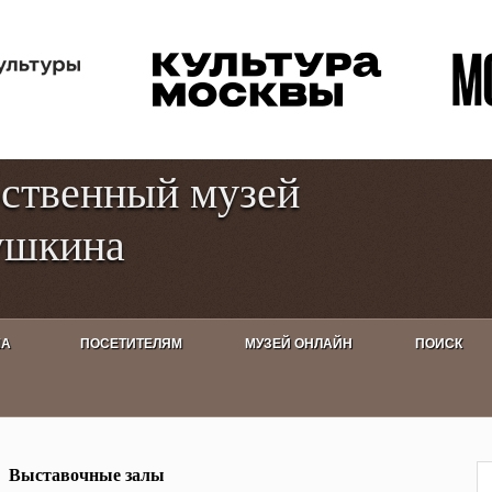
Перейти к
Toggle
основному
high
содержанию
contrast
рственный музей
ушкина
ША
ПОСЕТИТЕЛЯМ
МУЗЕЙ ОНЛАЙН
ПОИСК
ами какая поэзия!»
Выставочные залы