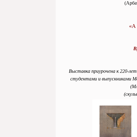
(Арба
«А 
В
Выставка приурочена к 220-лет
студентами и выпускниками М
(М
(скул