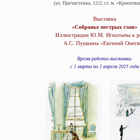
роману А.С. Пушкина «Евгений
(ул. Пречистенка, 12/2; ст. м. «Кропотк
Выставка
«Собранье пестрых глав»
Иллюстрации Ю.М. Игнатьева к р
А.С. Пушкина «Евгений Онег
Время работы выставки:
с 1 марта по 2 апреля 2025 года