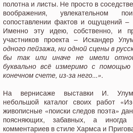
полотна и листы. Не просто в соседстве,
воображения, увлекательном пои
сопоставлении фактов и ощущений – 
Именно эту идею, собственно, и п
участников проекта – Искандер Улу
одного пейзажа, ни одной сцены в русс
бы так или иначе не имели отно
буквально вс
ё
измеримо с помощью 
конечном счете
,
из-за него..
.
».
На вернисаже выставки И. Улумб
небольшой каталог своих работ «Из
живописные «поиски следов поэта» да
поясняющих, забавных, а иногда
комментариев в стиле Хармса и Пригов