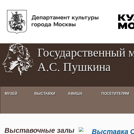
Пе
Tog
ос
hig
со
con
Государственный 
А.С. Пушкина
МУЗЕЙ
ВЫСТАВКИ
АФИША
ПОСЕТИТЕЛЯМ
Выставка СОВРЕМЕННЫЕ ХУД
Выставочные залы