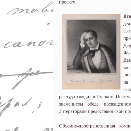
проекту.
Вт
дея
сы
про
Де
Жу
Дав
зас
шир
на 
сал
раз туда заходил и Пушкин. Поэт у
знаменитом обеде, посвященно
литераторами предоставил свои пр
Объемно-пространственная комп