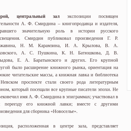
орой, центральный зал
экспозиции посвящен
тельности А. Ф. Смирдина – книгопродавца и издателя,
гравшего значительную роль в истории русского
свещения. Смирдин публиковал произведения Г. Р.
ржавина, Н. М. Карамзина, И. А. Крылова, В. А.
ковского, А. С. Пушкина, К. Н. Батюшкова, Д. В.
ыдова, Е. А. Баратынского и других. Его крупной
лугой было расширение книжного рынка, ориентация на
окие читательские массы, а книжная лавка и библиотека
Невском проспекте стали своего рода литературным
оном, который посещали все крупные писатели эпохи. Не
вековечил имя А. Ф. Смирдина в эпиграммах; участвовал в
м переезду его книжной лавки; вместе с другими
оизведения для сборника «Новоселье».
озиция, расположенная в центре зала, представляет