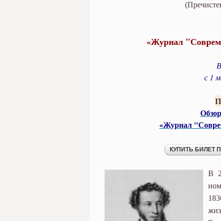
проект Пушкина»
(Пречистен
«Журнал "Соврем
В
с 1 
П
Обзор
«Журнал "Совре
В 2
ном
183
жи