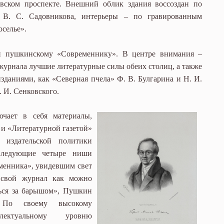
ском проспекте. Внешний облик здания воссоздан по
 В. С. Садовникова, интерьеры – по гравированным
селье».
 пушкинскому «Современнику». В центре внимания –
 журнала лучшие литературные силы обеих столиц, а также
зданиями, как «Северная пчела» Ф. В. Булгарина и Н. И.
. И. Сенковского.
ючает в себя материалы,
и «Литературной газетой»
 издательской политики
Следующие четыре ниши
менника», увидевшим свет
ь свой журнал как можно
ться за барышом», Пушкин
 По своему высокому
ектуальному уровню