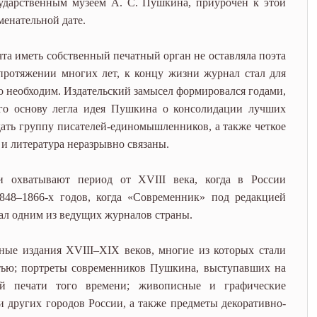
ударственным музеем А. С. Пушкина, приурочен к этой
менательной дате.
та иметь собственный печатный орган не оставляла поэта
протяжении многих лет, к концу жизни журнал стал для
о необходим. Издательский замысел формировался годами,
го основу легла идея Пушкина о консолидации лучших
дать группу писателей-единомышленников, а также четкое
 и литература неразрывно связаны.
и охватывают период от XVIII века, когда в России
848–1866‑х годов, когда «Современник» под редакцией
тал одним из ведущих журналов страны.
ые издания XVIII–XIX веков, многие из которых стали
тью; портреты современников Пушкина, выступавших на
ой печати того времени; живописные и графические
 других городов России, а также предметы декоративно-