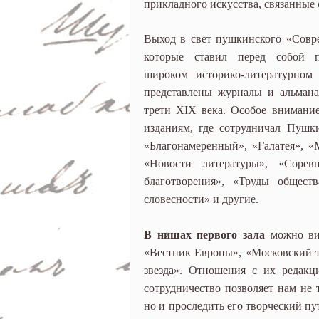
прикладного искусства, связанные 
Выход в свет пушкинского «Совре
которые ставил перед собой п
широком историко-литературном 
представлены журналы и альмана
трети XIX века. Особое внимание
изданиям, где сотрудничал Пушк
«Благонамеренный», «Галатея», «
«Новости литературы», «Сорев
благотворения», «Труды общест
словесности» и другие.
В нишах
первого зала
можно вид
«Вестник Европы», «Московский т
звезда». Отношения с их редакц
сотрудничество позволяет нам не 
но и проследить его творческий пу