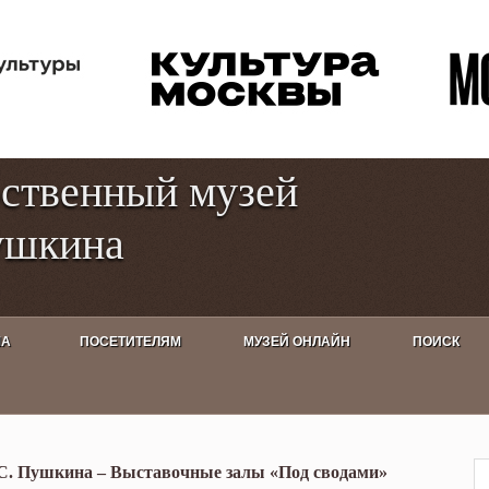
Перейти к
Toggle
основному
high
содержанию
contrast
рственный музей
ушкина
ША
ПОСЕТИТЕЛЯМ
МУЗЕЙ ОНЛАЙН
ПОИСК
л "Современник". Последний
.С. Пушкина – Выставочные залы «Под сводами»