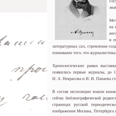
Гос
зна
Меч
на 
нег
в е
литературных сил, стремление соз
понимание того, что журналистика
Хронологические рамки выставк
появились первые журналы, до 1
Н. А. Некрасова и И. И. Панаева с
В состав экспозиции вошли книжн
сейчас библиографической редкос
страницах русской периодическ
изображения Москвы, Петербурга и