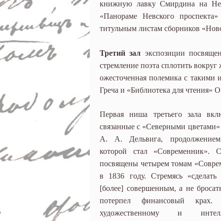
книжную лавку Смирдина на Нев
«Панораме Невского проспекта»
титульным листам сборников «Ново
Третий зал
экспозиции посвящен
стремление поэта сплотить вокруг
ожесточенная полемика с такими и
Греча и «Библиотека для чтения» О
Первая ниша третьего зала вкл
связанные с «Северными цветами» 
А. А. Дельвига, продолжением
которой стал «Современник». 
посвящены четырем томам «Совре
в 1836 году. Стремясь «сделат
[более] совершенным, а не броса
потерпел финансовый крах.
художественному и интелл