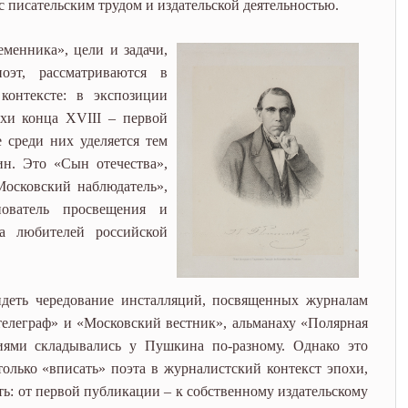
с писательским трудом и издательской деятельностью.
менника», цели и задачи,
оэт, рассматриваются в
контексте: в экспозиции
хи конца XVIII – первой
 среди них уделяется тем
ин. Это «Сын отечества»,
Московский наблюдатель»,
нователь просвещения и
ва любителей российской
еть чередование инсталляций, посвященных журналам
елеграф» и «Московский вестник», альманаху «Полярная
иями складывались у Пушкина по-разному. Однако это
только «вписать» поэта в журналистский контекст эпохи,
ть: от первой публикации – к собственному издательскому