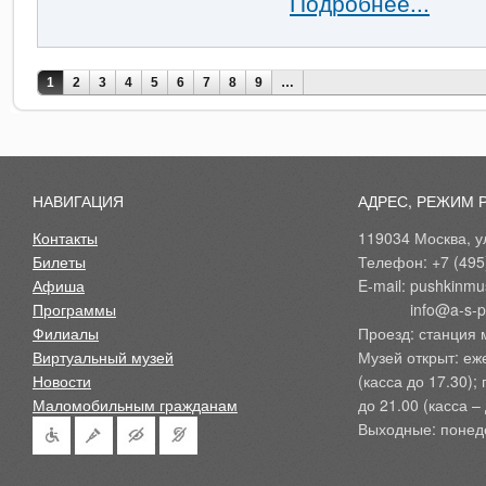
Подробнее...
Страницы
1
2
3
4
5
6
7
8
9
…
НАВИГАЦИЯ
АДРЕС, РЕЖИМ 
Контакты
119034 Москва, ул
Билеты
Телефон: +7 (495
Афиша
E-mail: pushkinmu
Программы
            info@a-
Филиалы
Проезд: станция 
Виртуальный музей
Музей открыт: еж
Новости
(касса до 17.30);
Маломобильным гражданам
до 21.00 (касса – 
Выходные: понед