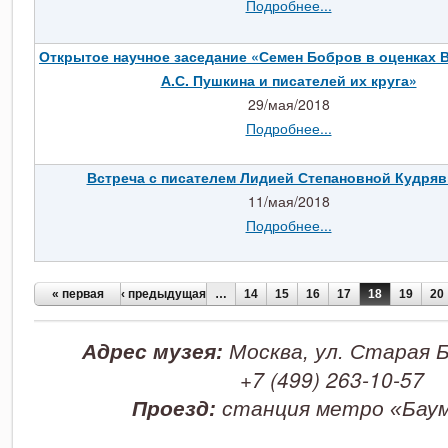
Подробнее...
Открытое научное заседание «Семен Бобров в оценках В
А.С. Пушкина и писателей их круга»
29/мая/2018
Подробнее...
Встреча с писателем Лидией Степановной Кудря
11/мая/2018
Подробнее...
Страницы
« первая
‹ предыдущая
…
14
15
16
17
18
19
20
Адрес музея:
Москва, ул. Старая Б
+7 (499) 263-10-57
Проезд:
станция метро
«Бау