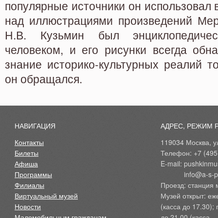
популярные источники он использовал в
над иллюстрациями произведений Мер
Н.В. Кузьмин был энциклопедиче
человеком, и его рисунки всегда обн
знание историко-культурных реалий то
он обращался.
НАВИГАЦИЯ
АДРЕС, РЕЖИМ 
Контакты
119034 Москва, ул
Билеты
Телефон: +7 (495
Афиша
E-mail: pushkinmu
Программы
            info@a-
Филиалы
Проезд: станция 
Виртуальный музей
Музей открыт: еж
Новости
(касса до 17.30);
Маломобильным гражданам
до 21.00 (касса – 