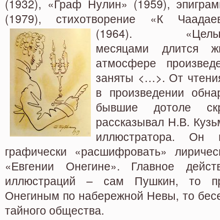
(1932), «Граф Нулин» (1959), эпигра
(1979), стихотворение «К Чаадае
(1964).
«Цел
месяцами длится ж
атмосфере произвед
заняты <…>. От чтения
в произведении обна
бывшие дотоле ск
рассказывал Н.В.
Кузь
иллюстратора. Он 
графически «расшифровать»
лиричес
«Евгении Онегине». Главное дейс
иллюстраций – сам Пушкин, то п
Онегиным по набережной Невы, то бес
тайного общества.