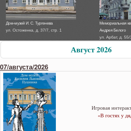
Дом-музей И. С. Тургенева
Мемориальная кв
ул. Остоженка, д. 37/7, стр. 1
Андрея Белого
ул. Арбат, д. 55/
Август 2026
07/августа/2026
Игровая интерак
«В гостях у д