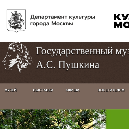
Пе
Tog
ос
hig
со
con
Государственный му
А.С. Пушкина
МУЗЕЙ
ВЫСТАВКИ
АФИША
ПОСЕТИТЕЛЯМ