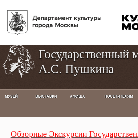
Пе
Tog
ос
hig
со
con
Государственный 
А.С. Пушкина
МУЗЕЙ
ВЫСТАВКИ
АФИША
ПОСЕТИТЕЛЯМ
Обзорные Экскурсии Государств
Обзорные Экскурсии Государственн