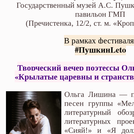
странствующие герои»
Государственный музей А.С. Пуш
павильон ГМП
(Пречистенка, 12/2, ст. м. «Кро
В рамках фестивал
#ПушкинLeto
Творческий вечер поэтессы О
«Крылатые царевны и странст
Ольга Лишина — по
песен группы «Мел
литературный обоз
литературных прое
«Сияй!» и «Я дол