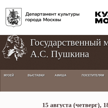
Пе
Tog
ос
hig
со
con
Государственный 
А.С. Пушкина
МУЗЕЙ
ВЫСТАВКИ
АФИША
ПОСЕТИТЕЛЯМ
Творческий вечер поэтессы Ол
15 августа (четверг), 1