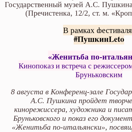
Александром Бруньковским
Государственный музей А.С. Пушкин
(Пречистенка, 12/2, ст. м. «Кро
В рамках фестивал
#ПушкинLeto
«Женитьба по-италья
Кинопоказ и встреча с режиссеро
Бруньковским
8 августа в Конференц-зале Госуда
А.С. Пушкина пройдет творче
кинорежиссера, художника и писат
Бруньковского и показ его докумен
«Женитьба по-итальянски», посвя