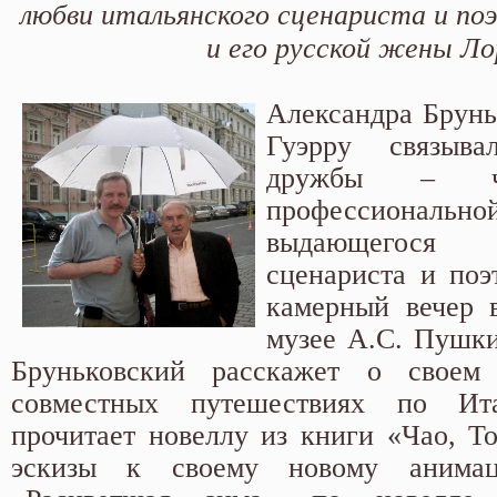
любви итальянского сценариста и по
и его русской жены Ло
Александра Брунь
Гуэрру связыв
дружбы – че
профессиона
выдающегося
сценариста и поэ
камерный вечер 
музее А.С. Пушки
Бруньковский расскажет о свое
совместных путешествиях по И
прочитает новеллу из книги «Чао, То
эскизы к своему новому анима