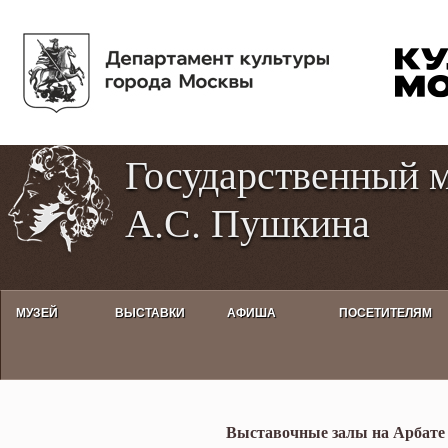
Пе
Tog
ос
hig
со
con
Государственный 
А.С. Пушкина
МУЗЕЙ
ВЫСТАВКИ
АФИША
ПОСЕТИТЕЛЯМ
Выставка «Кто Вы, доктор Чехо
Выставочные залы на Арбате