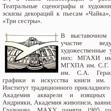
Театральные сценографы и художн
эскизы декораций к пьесам «Чайка»
«Три сестры».
В выставочном 
участие вед
художественные 
них: МГАХИ им.
МГХПА им. С.Г. 
им. С.А. Герас
графики и искусства книги им. 
Институт традиционного прикладног
Академия акварели и изящных 
Андрияки, Академия живописи, ваяния
Глазунова, МАХУ памяти 1905 го