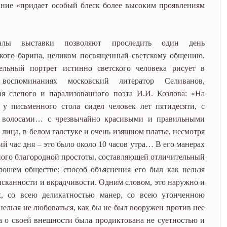
ание «придает особый блеск более высоким проявлениям
иалы выставки позволяют проследить один день
кого барина, целиком посвященный светскому общению.
тельный портрет истинно светского человека рисует в
воспоминаниях московский литератор Селиванов,
я слепого и парализованного поэта И.И. Козлова: «На
 у письменного стола сидел человек лет пятидесяти, с
 волосами… с чрезвычайно красивыми и правильными
 лица, в белом галстуке и очень изящном платье, несмотря
ий час дня – это было около 10 часов утра… В его манерах
ого благородной простоты, составляющей отличительный
рошем обществе: способ объяснения его был как нельзя
ысканности и вкрадчивости. Одним словом, это наружно и
х, со всею деликатностью манер, со всею утонченною
нельзя не любоваться, как бы не был вооружен против нее
та о своей внешности была продиктована не суетностью и