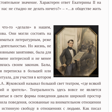
тоятельное значение. Характерен ответ Екатерины II на
 нас не стыдно не делать ничего?» – «…в обществе жить
 что-то «делали» в нашем,
ова. Они могли состоять на
ниматься литературным, реже
 деятельностью. Но жизнь, не
сновными занятиями, была для
 мене интересной и не менее
ялась своим законам. Балы,
ая переписка в большей или
туала, для участия в котором
.А. Жуковский называл большой свет театром, «где всякий
й и зритель». Театральность здесь вовсе не является
ятые в свете формы поведения давали широкий простор
вила поведения, основанные на внимательном отношении
 истинную свободу в отношениях с людьми. Как писал