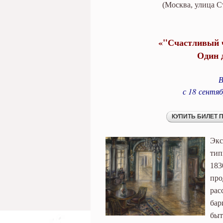
живешь…". Один 
(Москва, улица Ст
«"Счастливый 
Один 
В
с 18
сентяб
Эк
тип
183
пр
рас
бар
бы