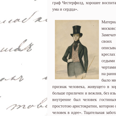
граф Честерфилд, хорошее воспит
ума и сердца».
Матер
московс
Замеча
своих 
описыва
креслах
седыми
чертами
на ранн
было мн
признак человека, живущего в хо
больше приличен и вежлив, без из
внутренне был человек гостины
простотою аристократии, которою 
человек в идее». Тщательная забо