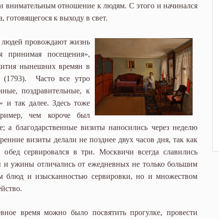
и внимательным отношение к людям. С этого и начинался
, готовящегося к выходу в свет.
х людей провождают жизнь
я принимая посещения»,
жития нынешних времян в
 (1793). Часто все утро
нные, поздравительные, к
 и так далее. Здесь тоже
пример, чем короче был
е; а благодарственные визиты наносились через неделю
тренние визиты делали не позднее двух часов дня, так как
обед сервировался в три. Москвичи всегда славились
ы и ужины отличались от ежедневных не только большим
ем блюд и изысканностью сервировки, но и множеством
йство.
вное время можно было посвятить прогулке, провести