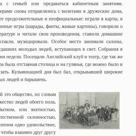
а с семьей или предаваться кабинетным занятиям.
ерами снова отправлялись с визитами в дружеские дома,
ее продолжительные и неофициальные: играли в карты, в
онные игры (шарады, фанты, живые картины), говорили о
ературе и читали свои произведения, ставили домашние
ктакли, музицировали. Особое место занимали салоны,
гдашних молодых людей, вступающих в свет. Собрания в
ни недели. Посещали Английский клуб и театр, где так же
а была отставная столица и на гулянья, где можно было и
казать. Кульминацией дня был бал, открывавший широкие
дых людей и барышень.
й это общество, по словам
жество людей обоего пола,
ытком, или знатностью,
ественной склонностью,
нения одно удовольствие,
 чтобы взаимно друг другу