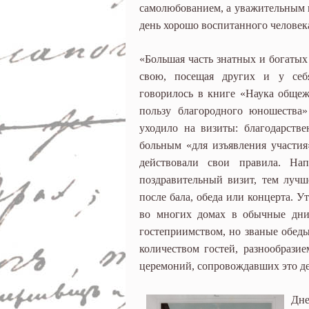
самолюбованием, а уважительным 
день хорошо воспитанного человека
«Большая часть знатных и богаты
свою, посещая других и у себ
говорилось в книге «Наука обще
пользу благородного юношества»
уходило на визиты: благодарстве
больным «для изъявления участия»
действовали свои правила. На
поздравительный визит, тем лучш
после бала, обеда или концерта. У
во многих домах в обычные дни 
гостеприимством, но званые обед
количеством гостей, разнообрази
церемоний, сопровождавших это де
Дне