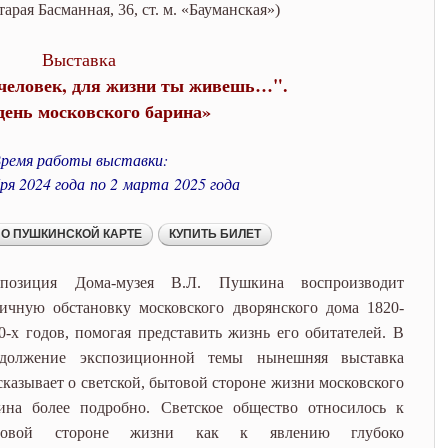
день московского барина»
арая Басманная, 36, ст. м. «Бауманская»)
Выставка
человек, для жизни ты живешь…".
день московского барина»
ремя работы выставки:
ря 2024 года
по 2
марта
2025 года
спозиция Дома-музея В.Л. Пушкина воспроизводит
ичную обстановку московского дворянского дома 1820-
0-х годов, помогая представить жизнь его обитателей. В
одолжение экспозиционной темы нынешняя выставка
сказывает о светской, бытовой стороне жизни московского
ина более подробно. Светское общество относилось к
товой стороне жизни как к явлению глубоко