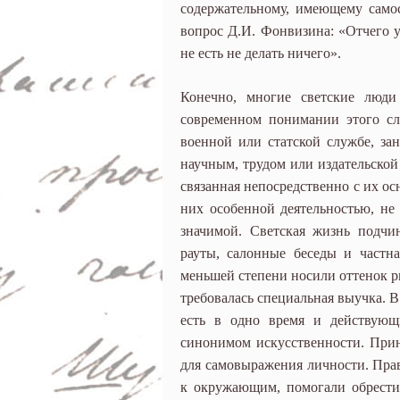
содержательному, имеющему самос
вопрос Д.И. Фонвизина: «Отчего у
не есть не делать ничего».
Конечно, многие светские люди
современном понимании этого сл
военной или статской службе, за
научным, трудом или издательской
связанная непосредственно с их о
них особенной деятельностью, не
значимой. Светская жизнь подчин
рауты, салонные беседы и частн
меньшей степени носили оттенок ри
требовалась специальная выучка. В
есть в одно время и действующи
синонимом искусственности. Прин
для самовыражения личности. Пра
к окружающим, помогали обрести