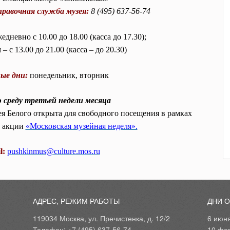
равочная служба музея:
8 (495) 637-56-74
едневно с 10.00 до 18.00 (касса до 17.30);
– с 13.00 до 21.00 (касса – до 20.30)
ые дни:
понедельник, вторник
среду третьей недели месяца
 Белого открыта для свободного посещения в рамках
 акции
«Московская музейная неделя».
l:
pushkinmus@culture.mos.ru
АДРЕС, РЕЖИМ РАБОТЫ
ДНИ 
119034 Москва, ул. Пречистенка, д. 12/2
6 июн
Телефон: +7 (495) 637-56-74
10 фе