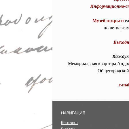
Информационно-сп
Музей открыт:
еж
по четвергам 
Выходн
Каждую 
Мемориальная квартира Андрея
Общегородской
e-mai
НАВИГАЦИЯ
Контакты
Билеты