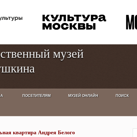
Перейти к
Toggle
основному
high
содержанию
contrast
рственный музей
ушкина
ША
ПОСЕТИТЕЛЯМ
МУЗЕЙ ОНЛАЙН
ПОИСК
артира Андрея Белого
ная квартира Андрея Белого