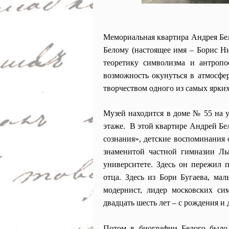
Мемориальная квартира Андрея Бе
Белому (настоящее имя – Борис Ни
теоретику символизма и антропо
возможность окунуться в атмосфе
творчеством одного из самых ярких
Музей находится в доме № 55 на у
этаже. В этой квартире Андрей Бе
сознания», детские воспоминания 
знаменитой частной гимназии Ль
университете. Здесь он пережил 
отца. Здесь из Бори Бугаева, мал
модернист, лидер московских с
двадцать шесть лет – с рождения и д
Потом в биографии Белого было 