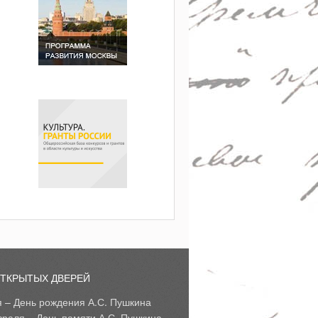
ОТКРЫТЫХ ДВЕРЕЙ
я – День рождения А.С. Пушкина
враля – День памяти А.С. Пушкина