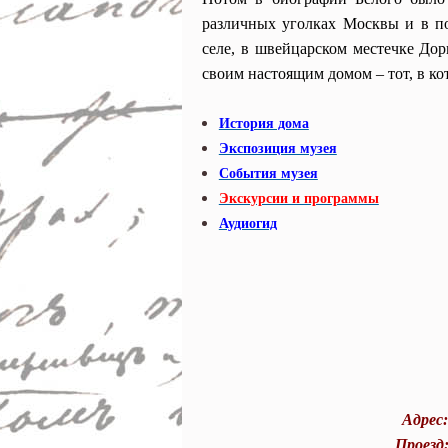
различных уголках Москвы и в по
селе, в швейцарском местечке До
своим настоящим домом – тот, в ко
История дома
Экспозиция музея
События музея
Экскурсии и программы
Аудиогид
Адрес:
Проезд