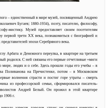
лого – единственный в мире музей, посвященный Андрею
колаевич Бугаев; 1880-1934), поэту, писателю, философу,
софу-мистику. Музей предоставляет своим посетителям
ру первой трети ХХ века, познакомиться с биографией и
 представителей эпохи Серебряного века.
глу Арбата и Денежного переулка, в квартире на третьем
лый родился. С ней связаны его первые отчетливые «миги
о мире, людях и о себе. Здесь прошли годы его учебы – в
ва Поливанова на Пречистенке, потом – в Московском
первые волнения страсти и постиг горе утраты – смерть
ьчика из профессорской семьи, сформировался писатель-
имволистов Андрей Белый. Он прожил в этой квартире
о 1906 г.
немало адресов, городов, стран: он снимал комнаты в