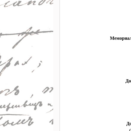
Мемориал
До
Д