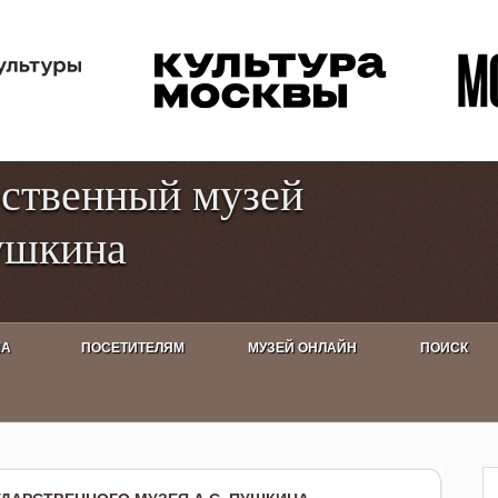
Перейти к
Toggle
основному
high
содержанию
contrast
рственный музей
ушкина
ША
ПОСЕТИТЕЛЯМ
МУЗЕЙ ОНЛАЙН
ПОИСК