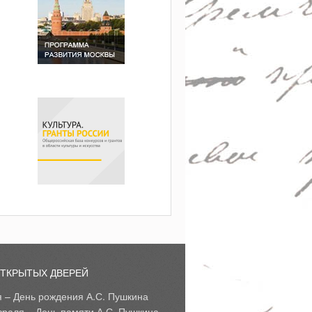
ОТКРЫТЫХ ДВЕРЕЙ
я – День рождения А.С. Пушкина
враля – День памяти А.С. Пушкина